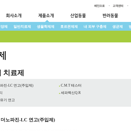
영양제
일반치료제
생물학제제
호르몬제제
내 외부 구충제
생균제
 치료제
파진-LC 연고(주입제)
C.M.T 테스터
티
세파렉신Q.R
유기 연고
 더노파진-LC 연고(주입제)