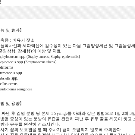
능 및 효과】
축종 : 비유기 젖소
플록사신과 세파렉신에 감수성이 있는 다음 그람양성세균 및 그람음성세
 준임상형, 잠재형)의 예방 및 치료
spp.(
)
aphylococcus
Staphy. aureus, Staphy. epidermidis
spp.(
)
reptococcus
Streptococcus uberis
liforms
spp.
terococcus
spp.
ebsiella
cillus cereus
eudomonas aeruginosa
법 및 용량】
 짜낸 후 감염 분방 당 본제 1 Syringe를 아래와 같은 방법으로 1일 2회 
방염 증상이 있는 분방의 유즙을 완전히 짜낸 후 유두 끝을 깨끗이 씻고 
방과 유두를 완전히 건조시킨다.
사기 끝의 보호캡을 열 때 주사기 끝이 오염되지 않도록 주의한다.