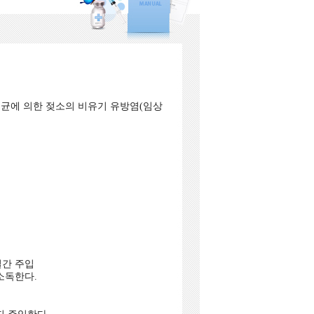
균에 의한 젖소의 비유기 유방염(임상
3일간 주입
소독한다.