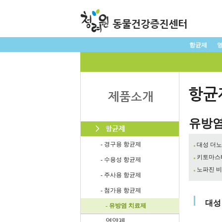
항균제
유방염
- 경구용 항균제
대성 더노
키토마스
- 수용성 항균제
노파진 비
- 주사용 항균제
- 첨가용 항균제
대성
- 유방염 치료제