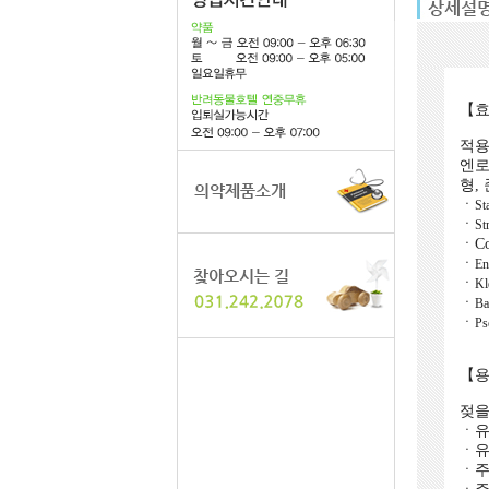
【효
적용
엔로
형,
ㆍ
St
ㆍ
St
ㆍCo
ㆍ
En
ㆍ
Kl
ㆍ
Ba
ㆍ
Ps
【용
젖을
ㆍ유
ㆍ유
ㆍ주